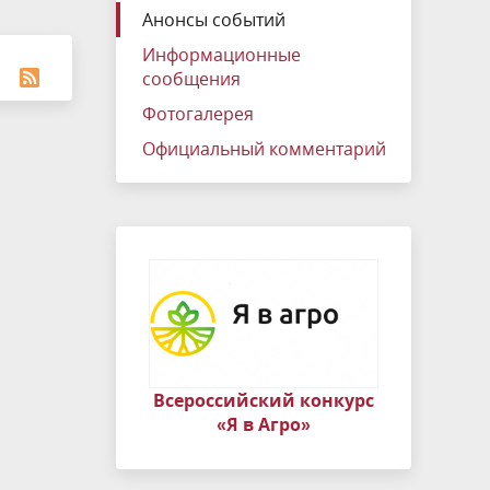
вых
нных и
Почётные работники органов ЗАГС
О QR-кодах
службу Российской Федерации
Анонсы событий
об имуществе и обязательствах
Руководители
Информационные
имущественного характера
ах
сообщения
х
Фотогалерея
членов
Официальный комментарий
Всероссийский конкурс
«Я в Агро»