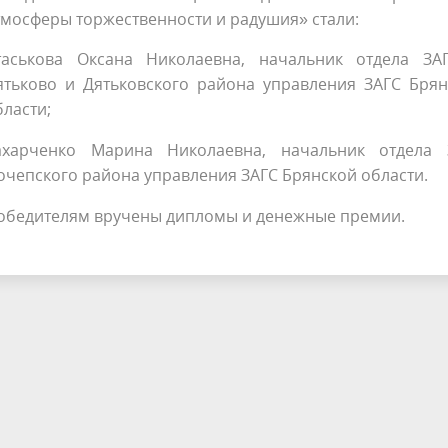
тмосферы торжественности и радушия» стали:
таськова Оксана Николаевна, начальник отдела ЗАГ
ятьково и Дятьковского района управления ЗАГС Брян
бласти;
ахарченко Марина Николаевна, начальник отдела 
очепского района управления ЗАГС Брянской области.
обедителям вручены дипломы и денежные премии.