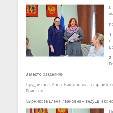
К
у
К
1
г
Б
2
Г
3 место
разделили
Прудникова Анна Викторовна, старший с
Брянска;
Сырникова Елена Ивановна – ведущий консу
П