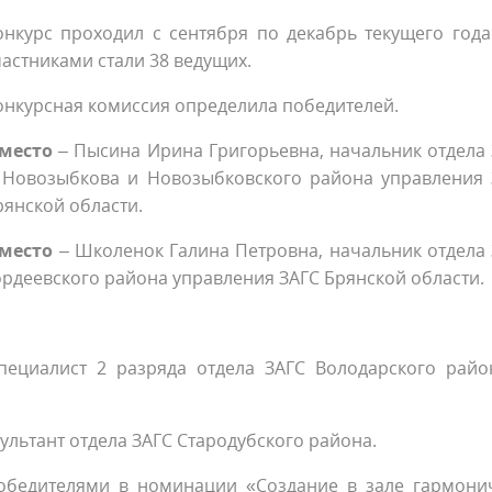
онкурс проходил с сентября по декабрь текущего года
частниками стали 38 ведущих.
онкурсная комиссия определила победителей.
 место
– Пысина Ирина Григорьевна, начальник отдела
. Новозыбкова и Новозыбковского района управления 
рянской области.
 место
– Школенок Галина Петровна, начальник отдела
ордеевского района управления ЗАГС Брянской области.
пециалист 2 разряда отдела ЗАГС Володарского район
льтант отдела ЗАГС Стародубского района.
обедителями в номинации «Создание в зале гармони