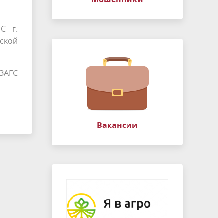
С г.
ской
ЗАГС
Вакансии