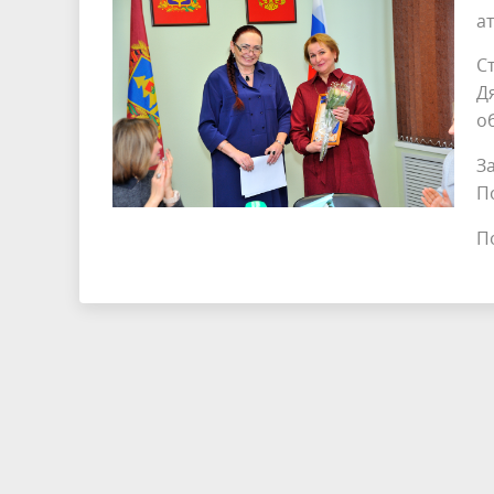
а
С
Д
о
З
П
П