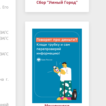
Сбор "Умный Город"
. Его
 ЗАГС
ЗАГС
 ЗАГС
а г.
чной
Мошенники