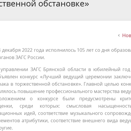
ммы
Проекты нормативных право
Предоставление государстве
ственной обстановке»
имуществе и обязательствах
актов
муниципальных услуг в
имущественного характера
многофункциональных центр
опольный комплаенс
НПА по работе с сайтом
государственных граждански
служащих Брянской области, 
Нов
их семей
8 декабря 2022 года исполнилось 105 лет со дня образо
рганов ЗАГС России.
 управлении ЗАГС Брянской области в юбилейный год
бъявлен конкурс «Лучший ведущий церемонии заключ
рака в торжественной обстановке». Главной целью кон
влялось повышение профессионального мастерства вед
оложением о конкурсе были предусмотрены крит
ценки, среди которых: смысловая насыщеннос
ационных идей, соответствие музыкального сопровожд
ементов атрибутики, соответствие внешнего вида вед
ругие.