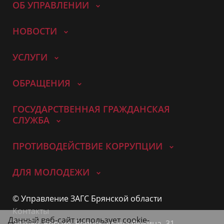
ОБ УПРАВЛЕНИИ
НОВОСТИ
УСЛУГИ
ОБРАЩЕНИЯ
ГОСУДАРСТВЕННАЯ ГРАЖДАНСКАЯ
СЛУЖБА
ПРОТИВОДЕЙСТВИЕ КОРРУПЦИИ
ДЛЯ МОЛОДЕЖИ
© Управление ЗАГС Брянской области
Контакты
Данный веб-сайт использует cookie-
241050, Россия, Брянск, улица Фокина, 31