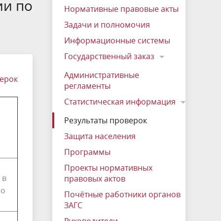
вых
нных и
Почётные работники органов ЗАГС
О QR-кодах
ии по
службу Российской Федерации
Нормативные правовые акты
об имуществе и обязательствах
Руководители
Задачи и полномочия
имущественного характера
ах
х
Информационные системы
членов
Государственный заказ
Административные
верок
регламенты
Статистическая информация
Результаты проверок
Защита населения
Программы
Проекты нормативных
 в
правовых актов
но
Почётные работники органов
ЗАГС