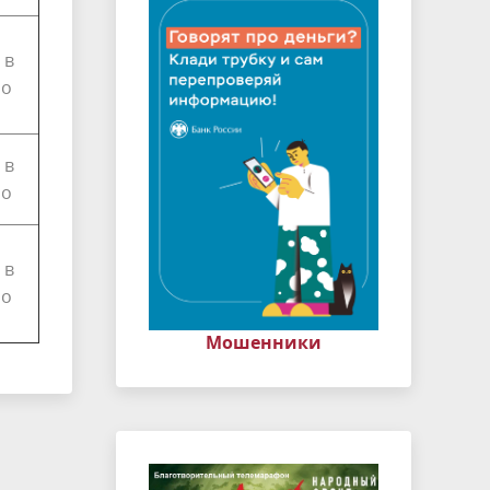
 в
но
 в
но
 в
но
Мошенники