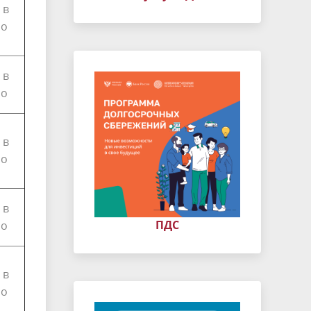
 в
но
 в
но
 в
но
 в
ПДС
но
 в
но