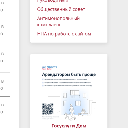
Руководители
 в
Общественный совет
но
Антимонопольный
комплаенс
 в
но
НПА по работе с сайтом
 в
но
 в
но
 в
но
Госуслуги Дом