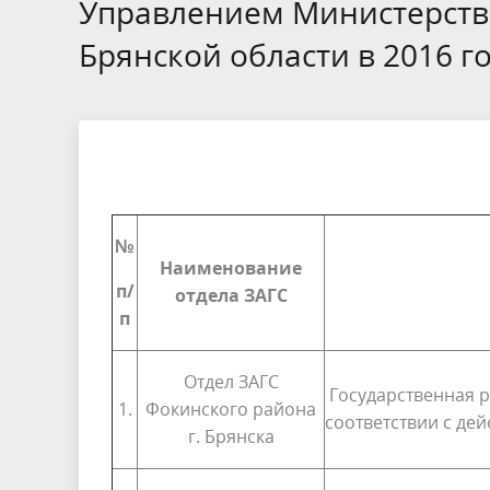
Защита населения
Социальная активность молодежи
Програ
Управлением Министерств
гражданских служащих и
Брянской области в 2016 г
урегулированию конфликта
Конкурсы
интересов
Общественный совет
Антимон
№
Наименование
п/
отдела ЗАГС
п
Отдел ЗАГС
Государственная р
1.
Фокинского района
соответствии с де
г. Брянска