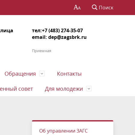
Поиск
 улица
тел:+7 (483) 274-35-07
email:
dep@zagsbrk.ru
Приемная
Обращения
Контакты
енный совет
Для молодежи
лений)
ия
мятки
Информационные системы
Фотогалерея
Выдача повторных документов
Порядок обжалования
Информация для инвалидов,
Формы документов, связанных с
Вакансии
заинтересованных в поступлении на
противодействием коррупции
отки
Результаты проверок
Государственная пошлина
Обзоры обращений граждан
Дополнительное профобучение
государственную гражданскую
Об управлении ЗАГС
, об
Форма справки о доходах, расходах,