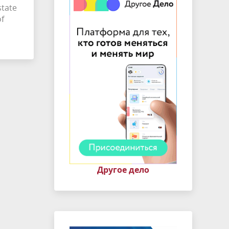
state
of
Другое дело