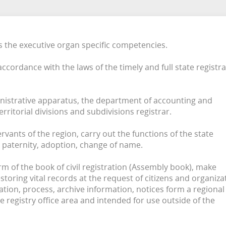
ммы
Проекты нормативных право
Предоставление государстве
имуществе и обязательствах
актов
муниципальных услуг в
имущественного характера
многофункциональных центр
опольный комплаенс
НПА по работе с сайтом
государственных граждански
is the executive organ specific competencies.
служащих Брянской области, 
cordance with the laws of the timely and full state registr
их семей
ministrative apparatus, the department of accounting and
rritorial divisions and subdivisions registrar.
ervants of the region, carry out the functions of the state
e, paternity, adoption, change of name.
 form of the book of civil registration (Assembly book), make
storing vital records at the request of citizens and organiza
ration, process, archive information, notices form a regional
e registry office area and intended for use outside of the