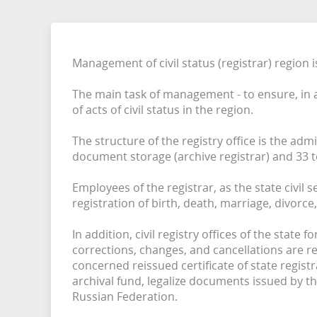
Защита населения
Социальная активность молодежи
Програ
гражданских служащих и
урегулированию конфликта
Конкурсы
интересов
Общественный совет
Антимон
Management of civil status (registrar) region 
The main task of management - to ensure, in ac
of acts of civil status in the region.
The structure of the registry office is the ad
document storage (archive registrar) and 33 te
Employees of the registrar, as the state civil s
registration of birth, death, marriage, divorc
In addition, civil registry offices of the state
corrections, changes, and cancellations are re
concerned reissued certificate of state regist
archival fund, legalize documents issued by th
Russian Federation.